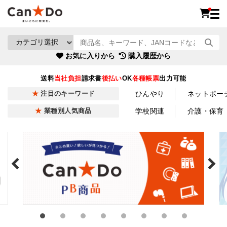
お気に入りから
購入履歴から
送料
当社負担
請求書
後払い
OK
各種帳票
出力可能
ひんやり
ネットポー
注目のキーワード
学校関連
介護・保育
業種別人気商品