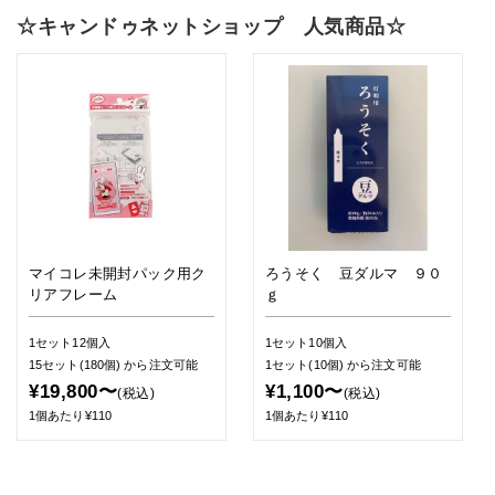
☆キャンドゥネットショップ 人気商品☆
マイコレ未開封パック用ク
ろうそく 豆ダルマ ９０
リアフレーム
ｇ
1セット12個入
1セット10個入
15セット(180個)
から注文可能
1セット(10個)
から注文可能
¥19,800〜
¥1,100〜
(税込)
(税込)
1個あたり¥110
1個あたり¥110