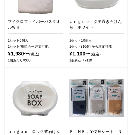
マイクロファイバーバスタオ
ａｎｇｅｅ タテ置き石けん
ルＷＨ
台 ホワイト
1セット6個入
1セット10個入
1セット(6個)
から注文可能
1セット(10個)
から注文可能
¥1,980〜
¥1,100〜
(税込)
(税込)
1個あたり¥330
1個あたり¥110
ａｎｇｅｅ ロック式石けん
ＦＩＮＥＬＹ便座シート Ｎ