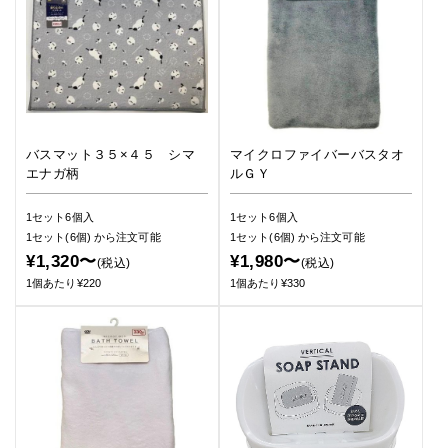
バスマット３５×４５ シマ
マイクロファイバーバスタオ
エナガ柄
ルＧＹ
1セット6個入
1セット6個入
1セット(6個)
から注文可能
1セット(6個)
から注文可能
¥1,320〜
¥1,980〜
(税込)
(税込)
1個あたり¥220
1個あたり¥330