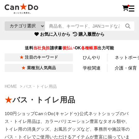
お気に入りから
購入履歴から
送料
当社負担
請求書
後払い
OK
各種帳票
出力可能
ひんやり
ネットポー
注目のキーワード
学校関連
介護・保育
業種別人気商品
HOME
バス・トイレ用品
バス・トイレ用品
100円ショップCan☆Do(キャンドゥ)公式ネットショップのバ
ス・トイレ用品は、カラーバリエーション豊富なタオル類や、
トイレ用の消臭グッズ、お風呂グッズなど、事務所や施設等の
バス・トイレでご使用いただけるアイテムが豊富に揃っていま