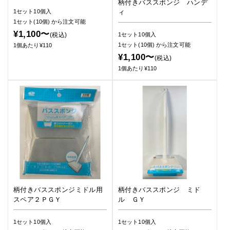
柄付きバススポンジ ハンデ
1セット10個入
ィ
1セット(10個)
から注文可能
¥1,100〜
(税込)
1セット10個入
1セット(10個)
から注文可能
1個あたり¥110
¥1,100〜
(税込)
1個あたり¥110
柄付きバススポンジミドル用
柄付きバススポンジ ミド
スペア２ＰＧＹ
ル ＧＹ
1セット10個入
1セット10個入