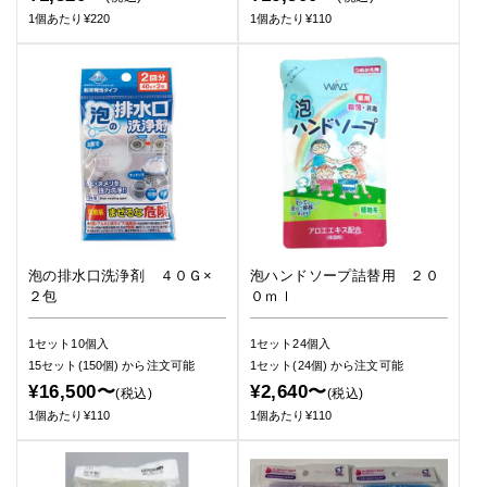
1個あたり¥220
1個あたり¥110
泡の排水口洗浄剤 ４０Ｇ×
泡ハンドソープ詰替用 ２０
２包
０ｍｌ
1セット10個入
1セット24個入
15セット(150個)
から注文可能
1セット(24個)
から注文可能
¥16,500〜
¥2,640〜
(税込)
(税込)
1個あたり¥110
1個あたり¥110