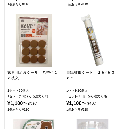
1個あたり¥110
1個あたり¥110
家具用足裏シール 丸型小１
壁紙補修シート ２５×５３
８枚入
ｃｍ
1セット10個入
1セット10個入
1セット(10個)
から注文可能
1セット(10個)
から注文可能
¥1,100〜
¥1,100〜
(税込)
(税込)
1個あたり¥110
1個あたり¥110