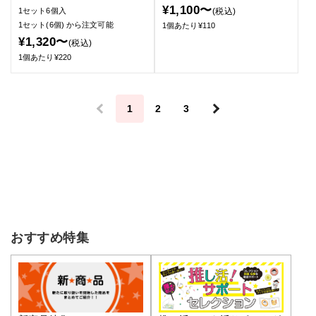
¥1,100〜
(税込)
1セット6個入
1セット(6個)
から注文可能
1個あたり¥110
¥1,320〜
(税込)
1個あたり¥220
＜
1
2
3
＞
おすすめ特集