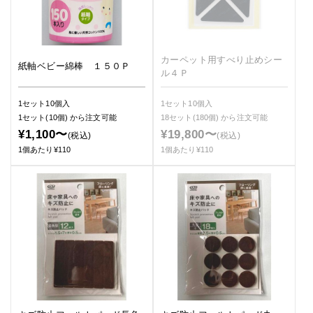
カーペット用すべり止めシー
紙軸ベビー綿棒 １５０Ｐ
ル４Ｐ
1セット10個入
1セット10個入
1セット(10個)
から注文可能
18セット(180個)
から注文可能
¥1,100〜
¥19,800〜
(税込)
(税込)
1個あたり¥110
1個あたり¥110