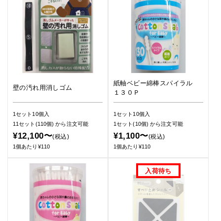
紙軸ベビー綿棒スパイラル
壁の汚れ用消しゴム
１３０Ｐ
1セット10個入
1セット10個入
11セット(110個)
から注文可能
1セット(10個)
から注文可能
¥12,100〜
¥1,100〜
(税込)
(税込)
1個あたり¥110
1個あたり¥110