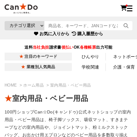
お気に入りから
購入履歴から
送料
当社負担
請求書
後払い
OK
各種帳票
出力可能
ひんやり
ネットポー
注目のキーワード
学校関連
介護・保育
業種別人気商品
HOME
ホーム用品
室内用品・ベビー用品
室内用品・ベビー用品
100円ショップCan☆Do(キャンドゥ)公式ネットショップの室内
用品・ベビー用品は、椅子脚ソックス、吸収マット、すきまテ
ープなどの室内用品や、ジョイントマット、粉ミルクストック
バッグ、お出かけ用エプロンなどのベビー用品を多数取り揃え