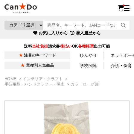
お気に入りから
購入履歴から
送料
当社負担
請求書
後払い
OK
各種帳票
出力可能
ひんやり
ネットポー
注目のキーワード
学校関連
介護・保育
業種別人気商品
HOME
インテリア・クラフト
手芸用品・ハンドクラフト・毛糸
カラーロープ細