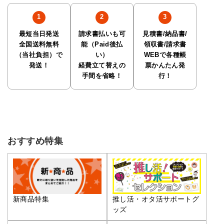
最短当日発送
請求書払いも可
見積書/納品書/
全国送料無料
能（Paid後払
領収書/請求書
（当社負担）で
い）
WEBで各種帳
発送！
経費立て替えの
票かんたん発
手間を省略！
行！
おすすめ特集
推し活・オタ活サポートグ
新商品特集
ッズ