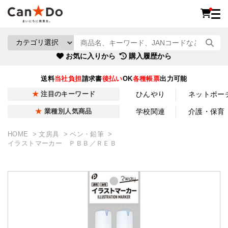
お気に入りから
購入履歴から
送料
当社負担
請求書
後払い
OK
各種帳票
出力可能
ひんやり
ネットポー
注目のキーワード
学校関連
介護・保育
業種別人気商品
HOME
文房具
ペン・鉛筆
イラストマーカー ＰＢＢ／ＲＥＢ