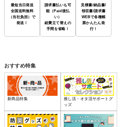
最短当日発送
請求書払いも可
見積書/納品書/
全国送料無料
能（Paid後払
領収書/請求書
（当社負担）で
い）
WEBで各種帳
発送！
経費立て替えの
票かんたん発
手間を省略！
行！
おすすめ特集
推し活・オタ活サポートグ
新商品特集
ッズ