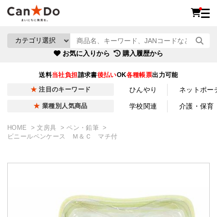
お気に入りから
購入履歴から
送料
当社負担
請求書
後払い
OK
各種帳票
出力可能
ひんやり
ネットポー
注目のキーワード
学校関連
介護・保育
業種別人気商品
HOME
文房具
ペン・鉛筆
ビニールペンケース Ｍ＆Ｃ マチ付