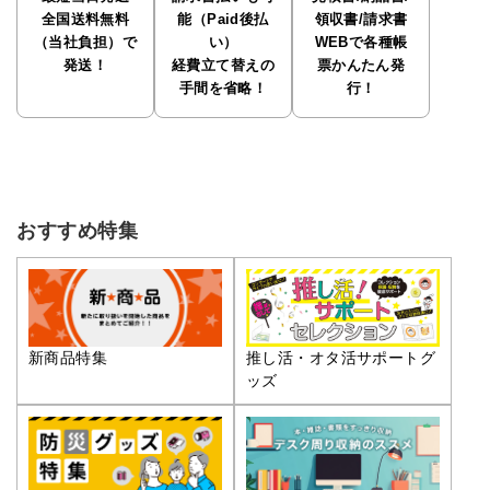
全国送料無料
能（Paid後払
領収書/請求書
（当社負担）で
い）
WEBで各種帳
発送！
経費立て替えの
票かんたん発
手間を省略！
行！
おすすめ特集
推し活・オタ活サポートグ
新商品特集
ッズ