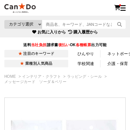
お気に入りから
購入履歴から
送料
当社負担
請求書
後払い
OK
各種帳票
出力可能
ひんやり
ネットポー
注目のキーワード
学校関連
介護・保育
業種別人気商品
HOME
インテリア・クラフト
ラッピング・シール
メッセージカード ソーダ＆ベリー