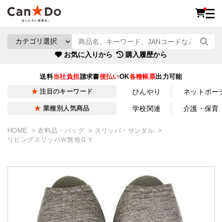
お気に入りから
購入履歴から
送料
当社負担
請求書
後払い
OK
各種帳票
出力可能
ひんやり
ネットポー
注目のキーワード
学校関連
介護・保育
業種別人気商品
HOME
衣料品・バッグ
スリッパ・サンダル
リビングスリッパＷ無地ＧＹ