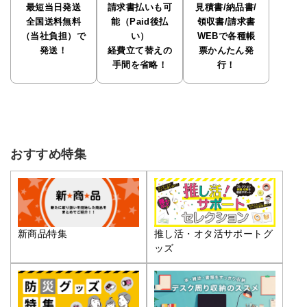
最短当日発送
請求書払いも可
見積書/納品書/
全国送料無料
能（Paid後払
領収書/請求書
（当社負担）で
い）
WEBで各種帳
発送！
経費立て替えの
票かんたん発
手間を省略！
行！
おすすめ特集
推し活・オタ活サポートグ
新商品特集
ッズ