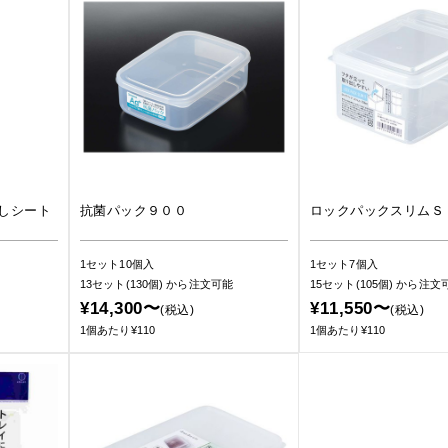
しシート
抗菌パック９００
ロックパックスリムＳ
1セット10個入
1セット7個入
13セット(130個)
から注文可能
15セット(105個)
から注文
¥14,300〜
¥11,550〜
(税込)
(税込)
1個あたり¥110
1個あたり¥110