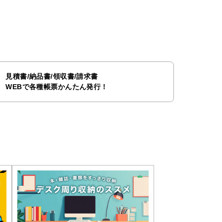
見積書/納品書/領収書/請求書
WEBで各種帳票かんたん発行！