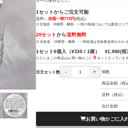
キーの保存などに。
1セットからご注文可能
送料：
全国一律770円
(税込)
※北海道・沖縄県・離島・一部の地域においては配送エリ
20セット
から
送料無料
※北海道・沖縄県・離島・一部地域は別途配送料がかか
1セット6個入（
¥330 / 1個）
¥1,980
(税
0
ただいまこの商品はお買い物かごに
セット入っていま
個数
注文セット数
商品金額（税
送料（税込）
合計金額
お買い物かごに入