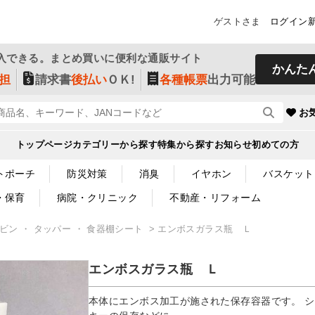
ゲストさま
ログイン
入できる。まとめ買いに便利な通販サイト
かんた
担
請求書
後払い
ＯＫ!
各種帳票
出力可能
お
トップページ
カテゴリーから探す
特集から探す
お知らせ
初めての方
トポーチ
防災対策
消臭
イヤホン
バスケット
・保育
病院・クリニック
不動産・リフォーム
ビン ・ タッパー ・ 食器棚シート
エンボスガラス瓶 Ｌ
エンボスガラス瓶 Ｌ
本体にエンボス加工が施された保存容器です。 