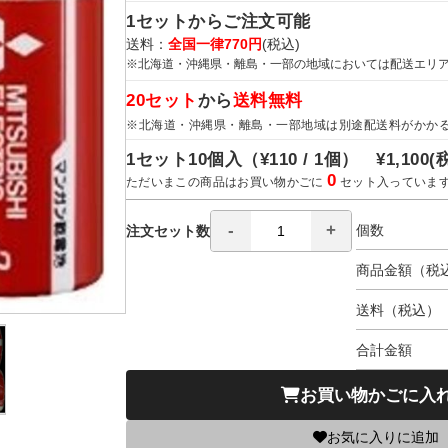
1セットからご注文可能
送料：
全国一律770円
(税込)
※北海道・沖縄県・離島・一部の地域においては配送エリ
20セット
から
送料無料
※北海道・沖縄県・離島・一部地域は別途配送料がかか
1セット10個入（
¥110 / 1個）
¥1,100
(
0
ただいまこの商品はお買い物かごに
セット入っていま
個数
注文セット数
商品金額（税
送料（税込）
合計金額
お買い物かごに入
お気に入りに追加