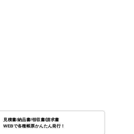
見積書/納品書/領収書/請求書
WEBで各種帳票かんたん発行！