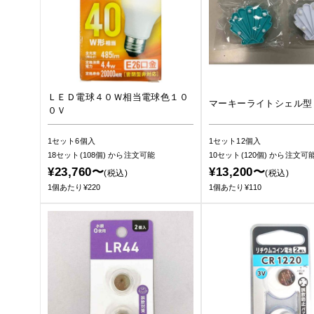
ＬＥＤ電球４０Ｗ相当電球色１０
マーキーライトシェル型
０Ｖ
1セット6個入
1セット12個入
18セット(108個)
から注文可能
10セット(120個)
から注文可
¥23,760〜
¥13,200〜
(税込)
(税込)
1個あたり¥220
1個あたり¥110