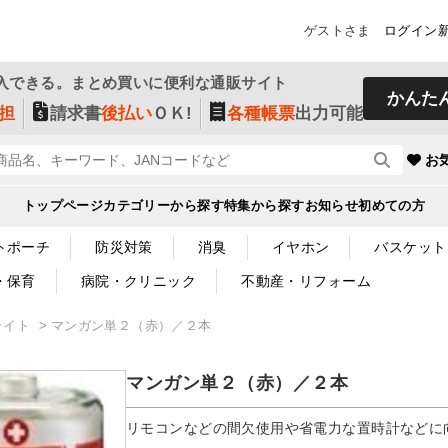
ゲストさま
ログイン
入できる。まとめ買いに便利な通販サイト
かんた
担
請求書
後払い
ＯＫ!
各種帳票
出力可能
お
トップページ
カテゴリーから探す
特集から探す
お知らせ
初めての方
トポーチ
防災対策
消臭
イヤホン
バスケット
・保育
病院・クリニック
不動産・リフォーム
ライト
マンガン単２（赤）／２本
マンガン単２（赤）／２本
リモコンなどの間欠使用や省電力な置時計などに