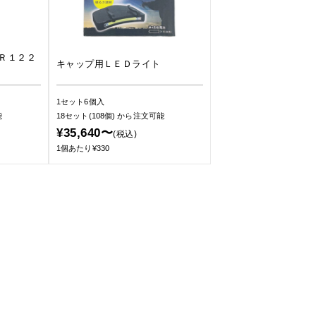
Ｒ１２２
キャップ用ＬＥＤライト
1セット6個入
能
18セット(108個)
から注文可能
¥35,640〜
(税込)
1個あたり¥330