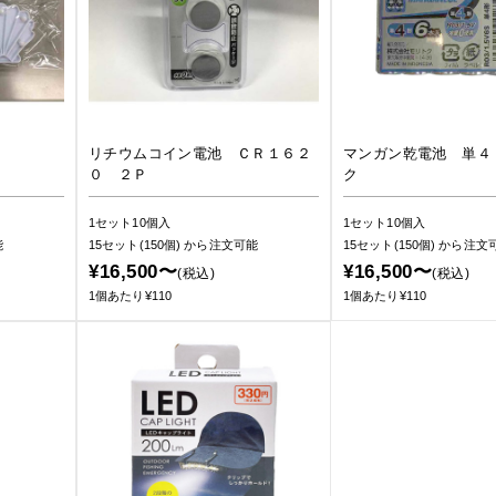
リチウムコイン電池 ＣＲ１６２
マンガン乾電池 単４
０ ２Ｐ
ク
1セット10個入
1セット10個入
能
15セット(150個)
から注文可能
15セット(150個)
から注文
¥16,500〜
¥16,500〜
(税込)
(税込)
1個あたり¥110
1個あたり¥110