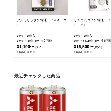
アルカリボタン電池ＬＲ４４ ２
リチウムコイン電池 Ｃ
Ｐ
０ ２Ｐ
1セット10個入
1セット10個入
1セット(10個)
から注文可能
15セット(150個)
から注文可
¥1,100〜
¥16,500〜
(税込)
(税込)
1個あたり¥110
1個あたり¥110
最近チェックした商品