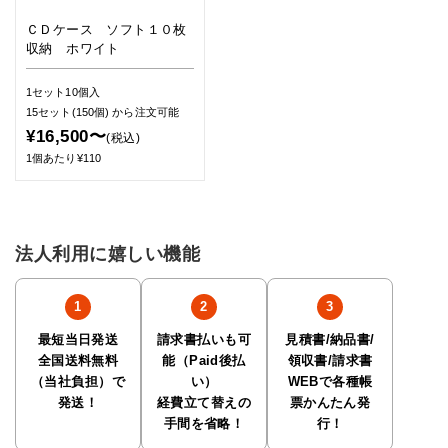
ＣＤケース ソフト１０枚
収納 ホワイト
1セット10個入
15セット(150個)
から注文可能
¥16,500〜
(税込)
1個あたり¥110
法人利用に嬉しい機能
最短当日発送
請求書払いも可
見積書/納品書/
全国送料無料
能（Paid後払
領収書/請求書
（当社負担）で
い）
WEBで各種帳
発送！
経費立て替えの
票かんたん発
手間を省略！
行！