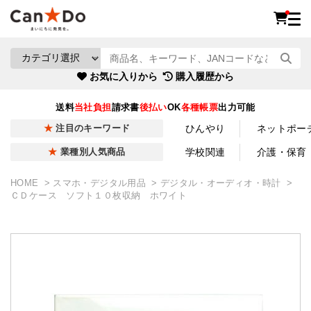
お気に入りから
購入履歴から
送料
当社負担
請求書
後払い
OK
各種帳票
出力可能
ひんやり
ネットポー
注目のキーワード
学校関連
介護・保育
業種別人気商品
HOME
スマホ・デジタル用品
デジタル・オーディオ・時計
ＣＤケース ソフト１０枚収納 ホワイト