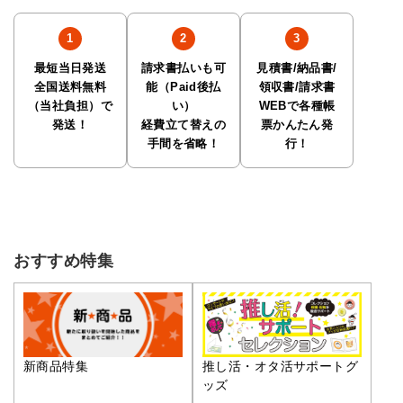
最短当日発送
請求書払いも可
見積書/納品書/
全国送料無料
能（Paid後払
領収書/請求書
（当社負担）で
い）
WEBで各種帳
発送！
経費立て替えの
票かんたん発
手間を省略！
行！
おすすめ特集
推し活・オタ活サポートグ
新商品特集
ッズ