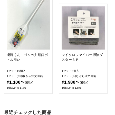
凄腕くん ゴムの力細口ボ
マイクロファイバー掃除ダ
トル洗い
スター３Ｐ
1セット10個入
1セット6個入
1セット(10個)
から注文可能
1セット(6個)
から注文可能
¥1,100〜
¥1,980〜
(税込)
(税込)
1個あたり¥110
1個あたり¥330
最近チェックした商品