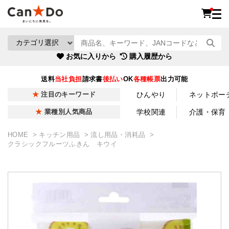
お気に入りから
購入履歴から
送料
当社負担
請求書
後払い
OK
各種帳票
出力可能
ひんやり
ネットポー
注目のキーワード
学校関連
介護・保育
業種別人気商品
HOME
キッチン用品
流し用品・消耗品
クラシックフルーツふきん キウイ