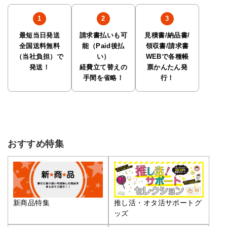
最短当日発送
請求書払いも可
見積書/納品書/
全国送料無料
能（Paid後払
領収書/請求書
（当社負担）で
い）
WEBで各種帳
発送！
経費立て替えの
票かんたん発
手間を省略！
行！
おすすめ特集
推し活・オタ活サポートグ
新商品特集
ッズ