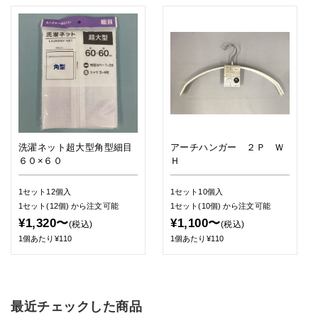
洗濯ネット超大型角型細目
アーチハンガー ２Ｐ Ｗ
６０×６０
Ｈ
1セット12個入
1セット10個入
1セット(12個)
から注文可能
1セット(10個)
から注文可能
¥1,320〜
¥1,100〜
(税込)
(税込)
1個あたり¥110
1個あたり¥110
最近チェックした商品