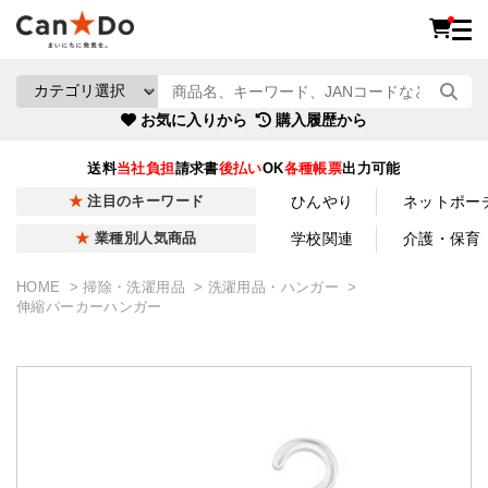
お気に入りから
購入履歴から
送料
当社負担
請求書
後払い
OK
各種帳票
出力可能
ひんやり
ネットポー
注目のキーワード
学校関連
介護・保育
業種別人気商品
HOME
掃除・洗濯用品
洗濯用品・ハンガー
伸縮パーカーハンガー