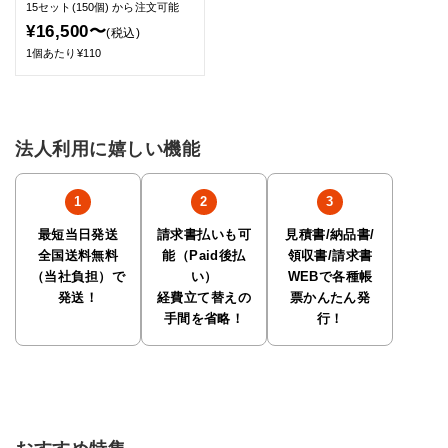
15セット(150個)
から注文可能
¥16,500〜
(税込)
1個あたり¥110
法人利用に嬉しい機能
最短当日発送
請求書払いも可
見積書/納品書/
全国送料無料
能（Paid後払
領収書/請求書
（当社負担）で
い）
WEBで各種帳
発送！
経費立て替えの
票かんたん発
手間を省略！
行！