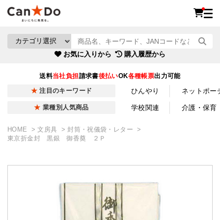
お気に入りから
購入履歴から
送料
当社負担
請求書
後払い
OK
各種帳票
出力可能
ひんやり
ネットポー
注目のキーワード
学校関連
介護・保育
業種別人気商品
HOME
文房具
封筒・祝儀袋・レター
東京折金封 黒銀 御香奠 ２Ｐ