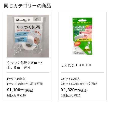
同じカテゴリーの商品
くっつく包帯２５ｍｍ×
しらたまＴＯＯＴＨ
４．５ｍ ＷＨ
1セット10個入
1セット12個入
1セット(10個)
から注文可能
1セット(12個)
から注文可能
¥1,100〜
¥1,320〜
(税込)
(税込)
1個あたり¥110
1個あたり¥110