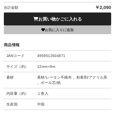
￥
2,090
合計金額
お買い物かごに入れる
お気に入りに追加
商品情報
JANコード
4959512504871
サイズ（約）
12mm×9m
素材
基材/レーヨン不織布 。粘着剤/アクリル系
。ボール芯/紙
内容量（約）
１巻入
生産国
中国