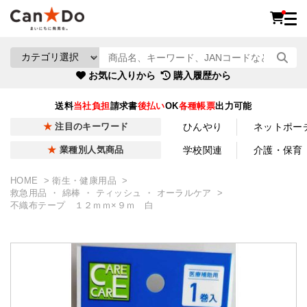
お気に入りから
購入履歴から
送料
当社負担
請求書
後払い
OK
各種帳票
出力可能
ひんやり
ネットポー
注目のキーワード
学校関連
介護・保育
業種別人気商品
HOME
衛生・健康用品
救急用品 ・ 綿棒 ・ ティッシュ ・ オーラルケア
不織布テープ １２ｍｍ×９ｍ 白