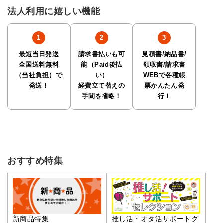
法人利用に嬉しい機能
最短当日発送
請求書払いも可
見積書/納品書/
全国送料無料
能（Paid後払
領収書/請求書
（当社負担）で
い）
WEBで各種帳
発送！
経費立て替えの
票かんたん発
手間を省略！
行！
おすすめ特集
推し活・オタ活サポートグ
新商品特集