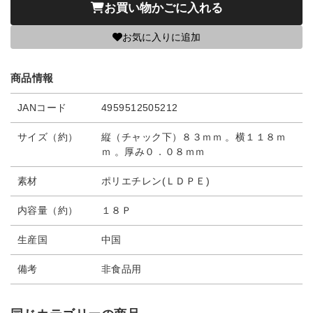
お買い物かごに入れる
お気に入りに追加
商品情報
JANコード
4959512505212
サイズ（約）
縦（チャック下）８３ｍｍ 。横１１８ｍ
ｍ 。厚み０．０８ｍｍ
素材
ポリエチレン(ＬＤＰＥ)
内容量（約）
１８Ｐ
生産国
中国
備考
非食品用