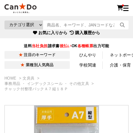
お気に入りから
購入履歴から
送料
当社負担
請求書
後払い
OK
各種帳票
出力可能
ひんやり
ネットポー
注目のキーワード
学校関連
介護・保育
業種別人気商品
HOME
文房具
事務用品 ・ インデックスシール ・ その他文具
チャック付整理パックＡ７縦１８Ｐ