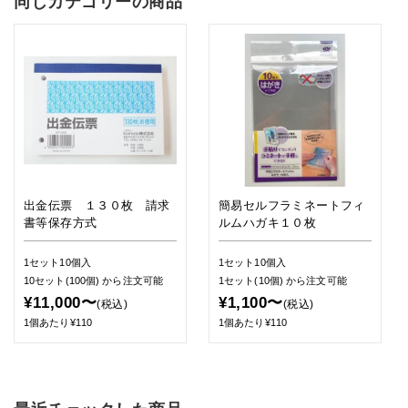
同じカテゴリーの商品
出金伝票 １３０枚 請求
簡易セルフラミネートフィ
書等保存方式
ルムハガキ１０枚
1セット10個入
1セット10個入
10セット(100個)
から注文可能
1セット(10個)
から注文可能
¥11,000〜
¥1,100〜
(税込)
(税込)
1個あたり¥110
1個あたり¥110