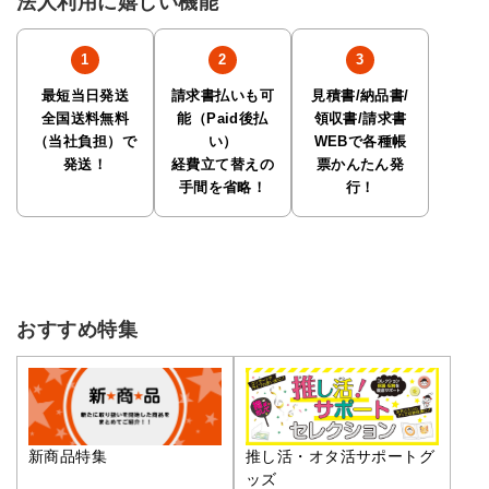
法人利用に嬉しい機能
最短当日発送
請求書払いも可
見積書/納品書/
全国送料無料
能（Paid後払
領収書/請求書
（当社負担）で
い）
WEBで各種帳
発送！
経費立て替えの
票かんたん発
手間を省略！
行！
おすすめ特集
推し活・オタ活サポートグ
新商品特集
ッズ