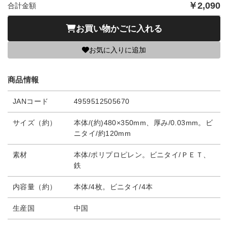
￥
2,090
合計金額
お買い物かごに入れる
お気に入りに追加
商品情報
JANコード
4959512505670
サイズ（約）
本体/(約)480×350mm、厚み/0.03mm。ビ
ニタイ/約120mm
素材
本体/ポリプロピレン。ビニタイ/ＰＥＴ、
鉄
内容量（約）
本体/4枚。ビニタイ/4本
生産国
中国