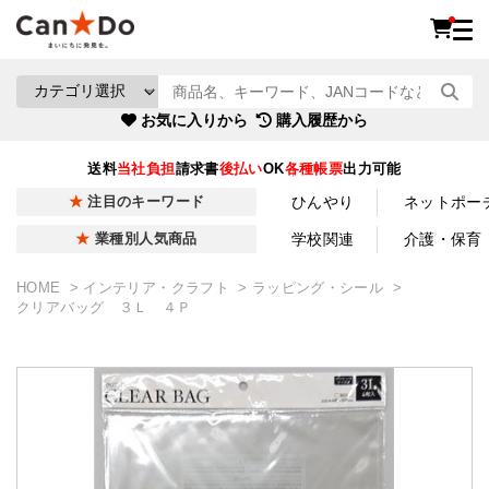
お気に入りから
購入履歴から
送料
当社負担
請求書
後払い
OK
各種帳票
出力可能
ひんやり
ネットポー
注目のキーワード
学校関連
介護・保育
業種別人気商品
HOME
インテリア・クラフト
ラッピング・シール
クリアバッグ ３Ｌ ４Ｐ