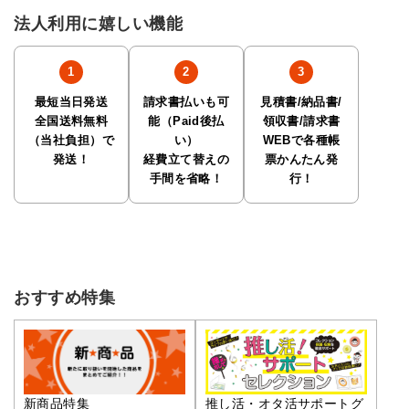
法人利用に嬉しい機能
最短当日発送
請求書払いも可
見積書/納品書/
全国送料無料
能（Paid後払
領収書/請求書
（当社負担）で
い）
WEBで各種帳
発送！
経費立て替えの
票かんたん発
手間を省略！
行！
おすすめ特集
推し活・オタ活サポートグ
新商品特集