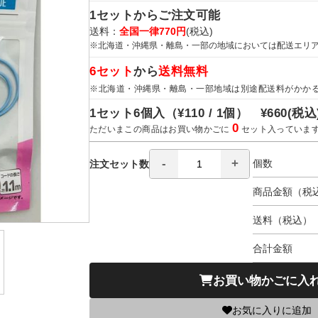
1セットからご注文可能
送料：
全国一律770円
(税込)
※北海道・沖縄県・離島・一部の地域においては配送エリ
6セット
から
送料無料
※北海道・沖縄県・離島・一部地域は別途配送料がかか
1セット6個入（
¥110 / 1個）
¥660
(税込
0
ただいまこの商品はお買い物かごに
セット入っていま
個数
注文セット数
商品金額（税
送料（税込）
合計金額
お買い物かごに入
お気に入りに追加