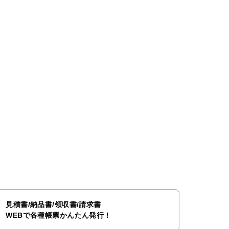
見積書/納品書/領収書/請求書
WEBで各種帳票かんたん発行！