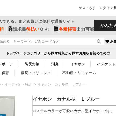
ゲストさま
ログイン
入できる。まとめ買いに便利な通販サイト
かんた
担
請求書
後払い
ＯＫ!
各種帳票
出力可能
お
トップページ
カテゴリーから探す
特集から探す
お知らせ
初めての方
トポーチ
防災対策
消臭
イヤホン
バスケット
・保育
病院・クリニック
不動産・リフォーム
ル・オーディオ・時計
イヤホン カナル型 Ｌブルー
イヤホン カナル型 Ｌブルー
パステルカラーが可愛いカナル型イヤホンです。