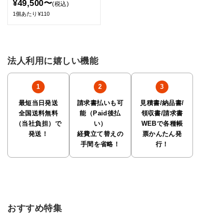
¥49,500〜
(税込)
1個あたり¥110
法人利用に嬉しい機能
最短当日発送
請求書払いも可
見積書/納品書/
全国送料無料
能（Paid後払
領収書/請求書
（当社負担）で
い）
WEBで各種帳
発送！
経費立て替えの
票かんたん発
手間を省略！
行！
おすすめ特集