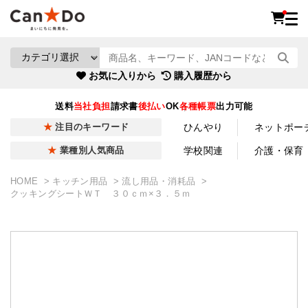
お気に入りから
購入履歴から
送料
当社負担
請求書
後払い
OK
各種帳票
出力可能
ひんやり
ネットポー
注目のキーワード
学校関連
介護・保育
業種別人気商品
HOME
キッチン用品
流し用品・消耗品
クッキングシートＷＴ ３０ｃｍ×３．５ｍ