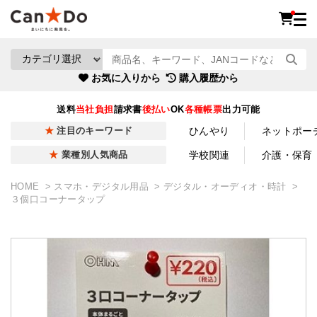
お気に入りから
購入履歴から
送料
当社負担
請求書
後払い
OK
各種帳票
出力可能
ひんやり
ネットポー
注目のキーワード
学校関連
介護・保育
業種別人気商品
HOME
スマホ・デジタル用品
デジタル・オーディオ・時計
３個口コーナータップ