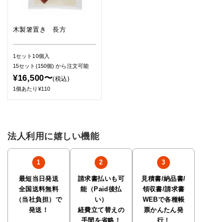
木製箸置き 長方
1セット10個入
15セット(150個)
から注文可能
¥16,500〜
(税込)
1個あたり¥110
法人利用に嬉しい機能
最短当日発送
請求書払いも可
見積書/納品書/
全国送料無料
能（Paid後払
領収書/請求書
（当社負担）で
い）
WEBで各種帳
発送！
経費立て替えの
票かんたん発
手間を省略！
行！