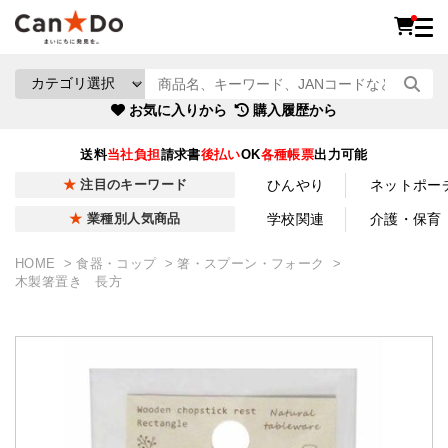
お気に入りから
購入履歴から
送料
当社負担
請求書
後払い
OK
各種帳票
出力可能
ひんやり
ネットポー
注目のキーワード
学校関連
介護・保育
業種別人気商品
HOME
食器・コップ
箸・スプーン・フォーク
木製箸置き 長方