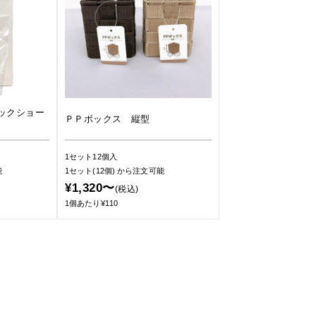
ックショー
ＰＰボックス 縦型
1セット12個入
能
1セット(12個)
から注文可能
¥1,320〜
(税込)
1個あたり¥110