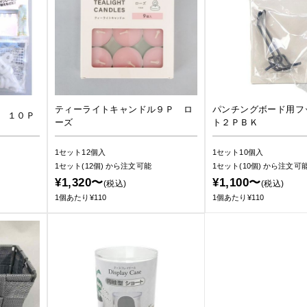
ティーライトキャンドル９Ｐ ロ
パンチングボード用フ
 １０Ｐ
ーズ
ト２ＰＢＫ
1セット12個入
1セット10個入
1セット(12個)
から注文可能
1セット(10個)
から注文可
¥1,320〜
¥1,100〜
(税込)
(税込)
1個あたり¥110
1個あたり¥110