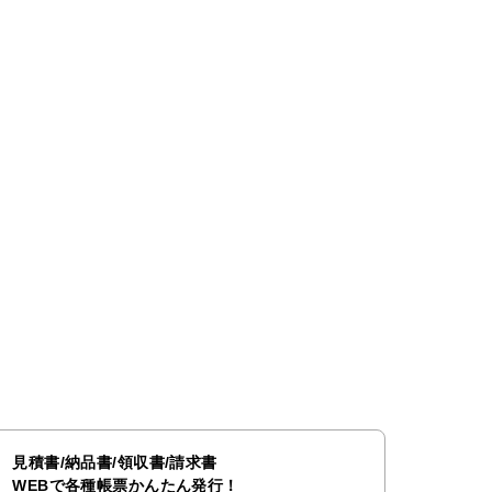
見積書/納品書/領収書/請求書
WEBで各種帳票かんたん発行！