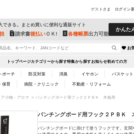
ゲストさま
ログイン
入できる。まとめ買いに便利な通販サイト
かんた
担
請求書
後払い
ＯＫ!
各種帳票
出力可能
お
トップページ
カテゴリーから探す
特集から探す
お知らせ
初めての方
トポーチ
防災対策
消臭
イヤホン
バスケット
・保育
病院・クリニック
不動産・リフォーム
リア小物・アロマ
パンチングボード用フック２ＰＢＫ 木板用
パンチングボード用フック２ＰＢＫ 
パンチングボードに掛けて使うフックです。玄関