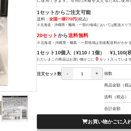
に使用できます。専用の木板を支えるために使用
1セットからご注文可能
送料：
全国一律770円
(税込)
※北海道・沖縄県・離島・一部の地域においては配送エリ
20セット
から
送料無料
※北海道・沖縄県・離島・一部地域は別途配送料がかか
1セット10個入（
¥110 / 1個）
¥1,100
(
0
ただいまこの商品はお買い物かごに
セット入っていま
個数
注文セット数
商品金額（税
送料（税込）
合計金額
お買い物かごに入