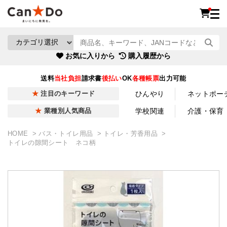
お気に入りから
購入履歴から
送料
当社負担
請求書
後払い
OK
各種帳票
出力可能
ひんやり
ネットポー
注目のキーワード
学校関連
介護・保育
業種別人気商品
HOME
バス・トイレ用品
トイレ・芳香用品
トイレの隙間シート ネコ柄