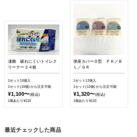
凄腕 破れにくいトイレク
便座カバーＯ型 ＰＫ／Ｂ
リーナー２４枚
Ｌ／ＧＲ
1セット10個入
1セット12個入
1セット(10個)
から注文可能
1セット(12個)
から注文可能
¥1,100〜
¥1,320〜
(税込)
(税込)
1個あたり¥110
1個あたり¥110
最近チェックした商品