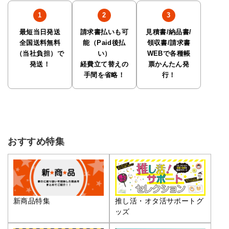
最短当日発送
請求書払いも可
見積書/納品書/
全国送料無料
能（Paid後払
領収書/請求書
（当社負担）で
い）
WEBで各種帳
発送！
経費立て替えの
票かんたん発
手間を省略！
行！
おすすめ特集
推し活・オタ活サポートグ
新商品特集
ッズ