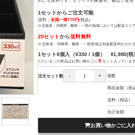
れにも便利です。オフィスや家庭等、幅広く使用
1セットからご注文可能
送料：
全国一律770円
(税込)
※北海道・沖縄県・離島・一部の地域においては配送エリ
20セット
から
送料無料
※北海道・沖縄県・離島・一部地域は別途配送料がかか
1セット6個入（
¥330 / 1個）
¥1,980
(税
0
ただいまこの商品はお買い物かごに
セット入っていま
個数
注文セット数
商品金額（税
送料（税込）
合計金額
お買い物かごに入