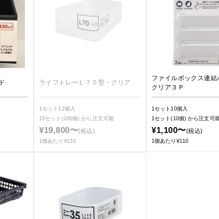
ファイルボックス連結
ド
ライフトレーＬ７０型・クリア
クリア３Ｐ
1セット12個入
1セット10個入
15セット(180個)
から注文可能
1セット(10個)
から注文可
¥19,800〜
¥1,100〜
(税込)
(税込)
1個あたり¥110
1個あたり¥110