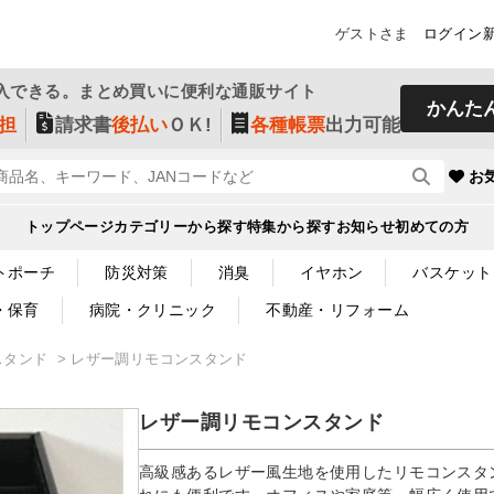
ゲストさま
ログイン
入できる。まとめ買いに便利な通販サイト
かんた
担
請求書
後払い
ＯＫ!
各種帳票
出力可能
お
トップページ
カテゴリーから探す
特集から探す
お知らせ
初めての方
トポーチ
防災対策
消臭
イヤホン
バスケット
・保育
病院・クリニック
不動産・リフォーム
スタンド
レザー調リモコンスタンド
レザー調リモコンスタンド
高級感あるレザー風生地を使用したリモコンスタ