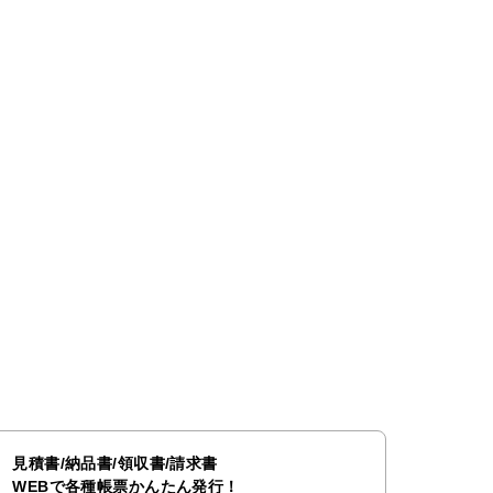
見積書/納品書/領収書/請求書
WEBで各種帳票かんたん発行！