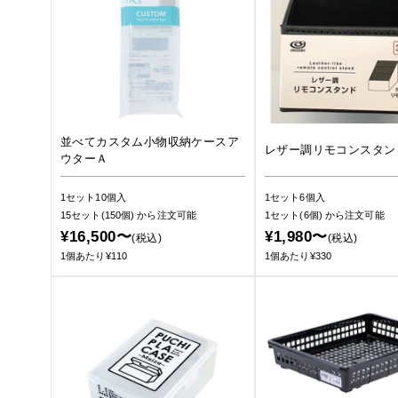
並べてカスタム小物収納ケースア
レザー調リモコンスタン
ウターＡ
1セット10個入
1セット6個入
15セット(150個)
から注文可能
1セット(6個)
から注文可能
¥16,500〜
¥1,980〜
(税込)
(税込)
1個あたり¥110
1個あたり¥330