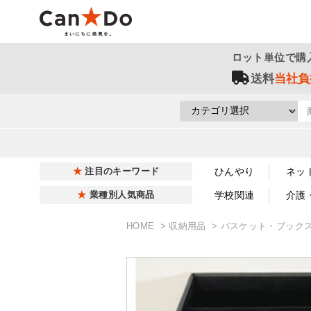
ロット単位で購
送料
当社負
ひんやり
ネッ
注目のキーワード
学校関連
介護
業種別人気商品
HOME
収納用品
バスケット・ブック