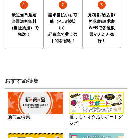
最短当日発送
請求書払いも可
見積書/納品書/
全国送料無料
能（Paid後払
領収書/請求書
（当社負担）で
い）
WEBで各種帳
発送！
経費立て替えの
票かんたん発
手間を省略！
行！
おすすめ特集
推し活・オタ活サポートグ
新商品特集
ッズ