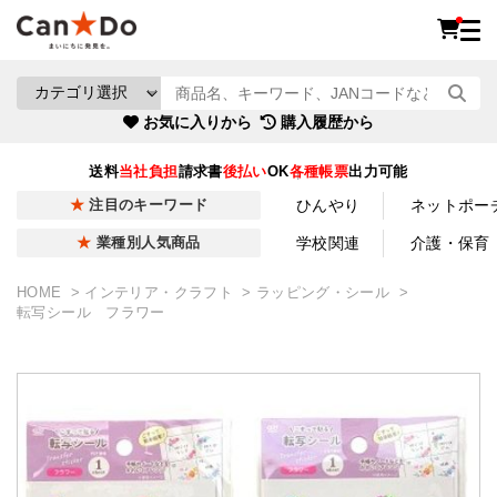
お気に入りから
購入履歴から
送料
当社負担
請求書
後払い
OK
各種帳票
出力可能
ひんやり
ネットポー
注目のキーワード
学校関連
介護・保育
業種別人気商品
HOME
インテリア・クラフト
ラッピング・シール
転写シール フラワー