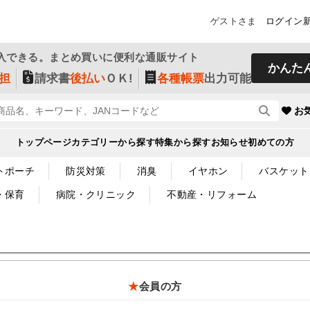
ゲストさま
ログイン
入できる。まとめ買いに便利な通販サイト
かんた
担
請求書
後払い
ＯＫ!
各種帳票
出力可能
お
トップページ
カテゴリーから探す
特集から探す
お知らせ
初めての方
トポーチ
防災対策
消臭
イヤホン
バスケット
・保育
病院・クリニック
不動産・リフォーム
★
会員の方