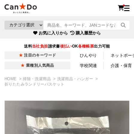
お気に入りから
購入履歴から
送料
当社負担
請求書
後払い
OK
各種帳票
出力可能
ひんやり
ネットポー
注目のキーワード
学校関連
介護・保育
業種別人気商品
HOME
掃除・洗濯用品
洗濯用品・ハンガー
折りたたみランドリーバスケット