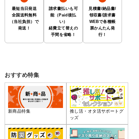
最短当日発送
請求書払いも可
見積書/納品書/
全国送料無料
能（Paid後払
領収書/請求書
（当社負担）で
い）
WEBで各種帳
発送！
経費立て替えの
票かんたん発
手間を省略！
行！
おすすめ特集
推し活・オタ活サポートグ
新商品特集
ッズ