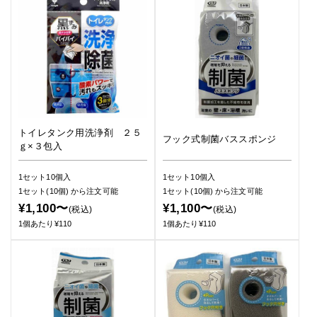
トイレタンク用洗浄剤 ２５
フック式制菌バススポンジ
ｇ×３包入
1セット10個入
1セット10個入
1セット(10個)
から注文可能
1セット(10個)
から注文可能
¥1,100〜
¥1,100〜
(税込)
(税込)
1個あたり¥110
1個あたり¥110