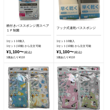
柄付きバススポンジ用スペア
フック式速乾バススポンジ
１Ｐ制菌
1セット10個入
1セット10個入
1セット(10個)
から注文可能
1セット(10個)
から注文可能
¥1,100〜
¥1,100〜
(税込)
(税込)
1個あたり¥110
1個あたり¥110