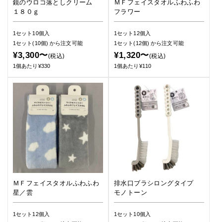
鏡のウロコ落としクリーム
ＭＦフェイスタオルふわふわ
１８０ｇ
フラワー
1セット10個入
1セット12個入
1セット(10個)
から注文可能
1セット(12個)
から注文可能
¥3,300〜
¥1,320〜
(税込)
(税込)
1個あたり¥330
1個あたり¥110
ＭＦフェイスタオルふわふわ
排水口ブラシロングタイプ
星／雲
モノトーン
1セット12個入
1セット10個入