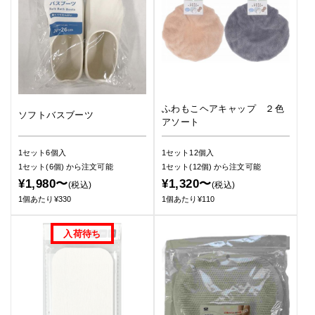
ふわもこヘアキャップ ２色
ソフトバスブーツ
アソート
1セット6個入
1セット12個入
1セット(6個)
から注文可能
1セット(12個)
から注文可能
¥1,980〜
¥1,320〜
(税込)
(税込)
1個あたり¥330
1個あたり¥110