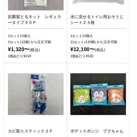
抗菌髪とるネット レギュラ
水に流せるトイレ用おそうじ
ータイプ５０Ｐ
シート２５枚
1セット12個入
1セット10個入
1セット(12個)
から注文可能
11セット(110個)
から注文可能
¥1,320〜
¥12,100〜
(税込)
(税込)
1個あたり¥110
1個あたり¥110
カビ取りスティック２Ｐ
ボディスポンジ プクちゃん