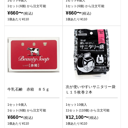
1セット6個入
1セット6個入
1セット(6個)
から注文可能
1セット(6個)
から注文可能
¥660〜
¥660〜
(税込)
(税込)
1個あたり¥110
1個あたり¥110
次が使いやすいサニタリー袋
牛乳石鹸 赤箱 ８５ｇ
Ｌ１５枚巻２本
1セット6個入
1セット10個入
1セット(6個)
から注文可能
11セット(110個)
から注文可能
¥660〜
¥12,100〜
(税込)
(税込)
1個あたり¥110
1個あたり¥110