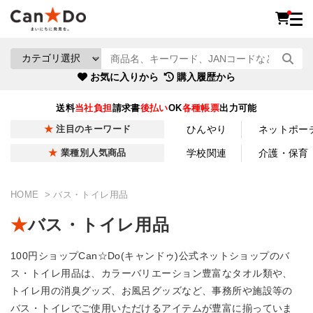
お気に入りから
購入履歴から
送料
当社負担
請求書
後払い
OK
各種帳票
出力可能
ひんやり
ネットポー
注目のキーワード
学校関連
介護・保育
業種別人気商品
HOME
バス・トイレ用品
バス・トイレ用品
100円ショップCan☆Do(キャンドゥ)公式ネットショップのバ
ス・トイレ用品は、カラーバリエーション豊富なタオル類や、
トイレ用の消臭グッズ、お風呂グッズなど、事務所や施設等の
バス・トイレでご使用いただけるアイテムが豊富に揃っていま