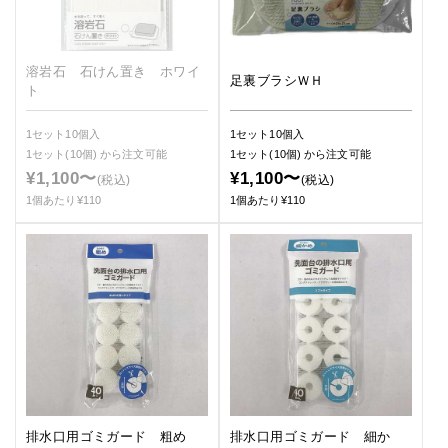
溶岩石 石けん置き ホワイ
足裏ブラシＷＨ
ト
1セット10個入
1セット10個入
1セット(10個)
から注文可能
1セット(10個)
から注文可能
¥1,100〜
¥1,100〜
(税込)
(税込)
1個あたり¥110
1個あたり¥110
排水口用ゴミガード 粗め
排水口用ゴミガード 細か