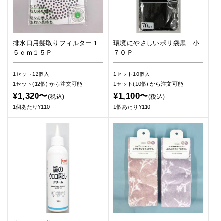
排水口用髪取りフィルター１
環境にやさしいポリ袋黒 小
５ｃｍ１５Ｐ
７０Ｐ
1セット12個入
1セット10個入
1セット(12個)
から注文可能
1セット(10個)
から注文可能
¥1,320〜
¥1,100〜
(税込)
(税込)
1個あたり¥110
1個あたり¥110