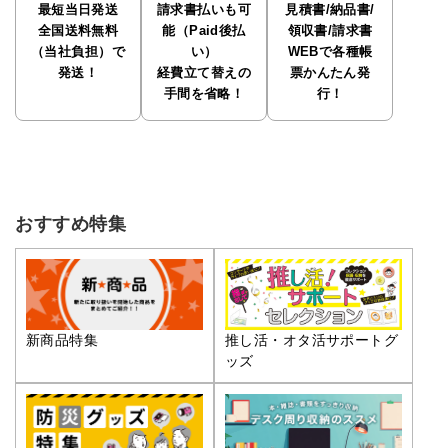
最短当日発送
請求書払いも可
見積書/納品書/
全国送料無料
能（Paid後払
領収書/請求書
（当社負担）で
い）
WEBで各種帳
発送！
経費立て替えの
票かんたん発
手間を省略！
行！
おすすめ特集
推し活・オタ活サポートグ
新商品特集
ッズ