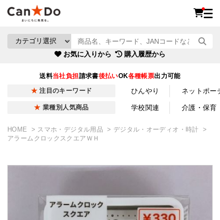
お気に入りから
購入履歴から
送料
当社負担
請求書
後払い
OK
各種帳票
出力可能
ひんやり
ネットポー
注目のキーワード
学校関連
介護・保育
業種別人気商品
HOME
スマホ・デジタル用品
デジタル・オーディオ・時計
アラームクロックスクエアＷＨ