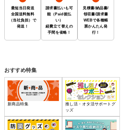
最短当日発送
請求書払いも可
見積書/納品書/
全国送料無料
能（Paid後払
領収書/請求書
（当社負担）で
い）
WEBで各種帳
発送！
経費立て替えの
票かんたん発
手間を省略！
行！
おすすめ特集
推し活・オタ活サポートグ
新商品特集
ッズ