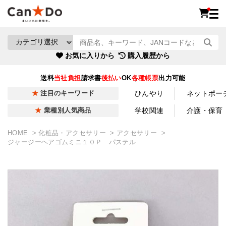
お気に入りから
購入履歴から
送料
当社負担
請求書
後払い
OK
各種帳票
出力可能
ひんやり
ネットポー
注目のキーワード
学校関連
介護・保育
業種別人気商品
HOME
化粧品・アクセサリー
アクセサリー
ジャージーヘアゴムミニ１０Ｐ パステル