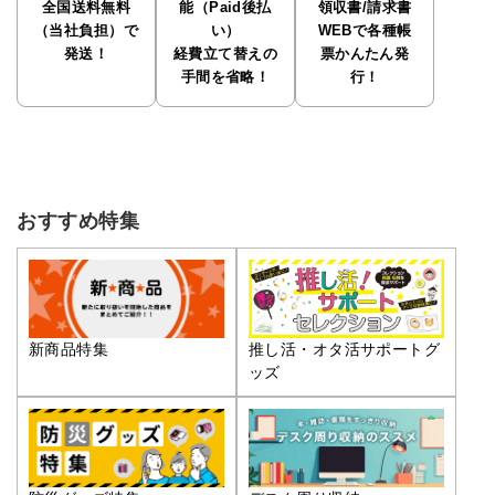
全国送料無料
能（Paid後払
領収書/請求書
（当社負担）で
い）
WEBで各種帳
発送！
経費立て替えの
票かんたん発
手間を省略！
行！
おすすめ特集
推し活・オタ活サポートグ
新商品特集
ッズ