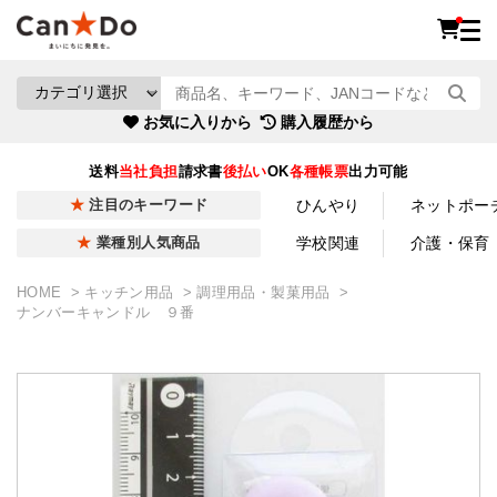
お気に入りから
購入履歴から
送料
当社負担
請求書
後払い
OK
各種帳票
出力可能
ひんやり
ネットポー
注目のキーワード
学校関連
介護・保育
業種別人気商品
HOME
キッチン用品
調理用品・製菓用品
ナンバーキャンドル ９番