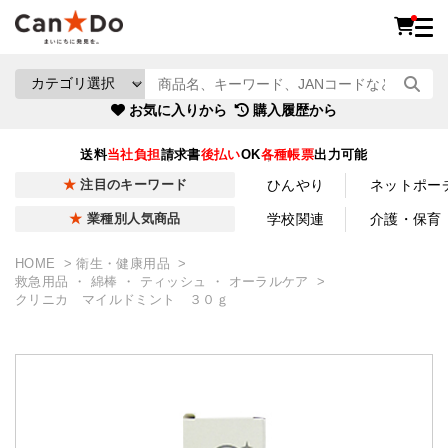
お気に入りから
購入履歴から
送料
当社負担
請求書
後払い
OK
各種帳票
出力可能
ひんやり
ネットポー
注目のキーワード
学校関連
介護・保育
業種別人気商品
HOME
衛生・健康用品
救急用品 ・ 綿棒 ・ ティッシュ ・ オーラルケア
クリニカ マイルドミント ３０ｇ