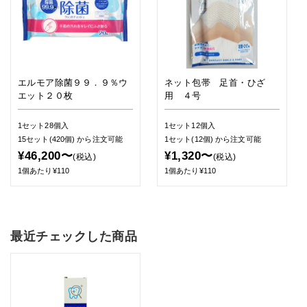
エルモア除菌９９．９％ウ
ネット包帯 足首・ひざ
エット２０枚
用 ４号
1セット28個入
1セット12個入
15セット(420個)
から注文可能
1セット(12個)
から注文可能
¥46,200〜
¥1,320〜
(税込)
(税込)
1個あたり¥110
1個あたり¥110
最近チェックした商品