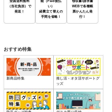
全国送料無料
能（Paid後払
領収書/請求書
（当社負担）で
い）
WEBで各種帳
発送！
経費立て替えの
票かんたん発
手間を省略！
行！
おすすめ特集
推し活・オタ活サポートグ
新商品特集
ッズ