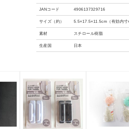
JANコード
4906137329716
サイズ（約）
5.5×17.5×11.5cm（有効内寸4
素材
スチロール樹脂
生産国
日本