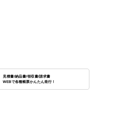
見積書/納品書/領収書/請求書
WEBで各種帳票かんたん発行！