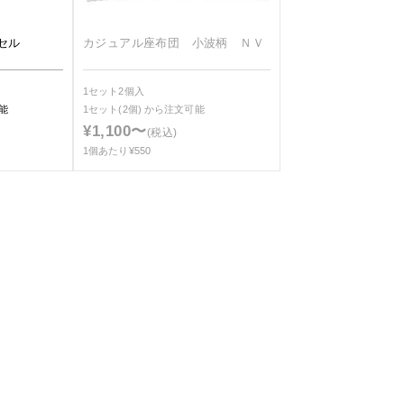
セル
カジュアル座布団 小波柄 ＮＶ
1セット2個入
能
1セット(2個)
から注文可能
¥1,100〜
(税込)
1個あたり¥550