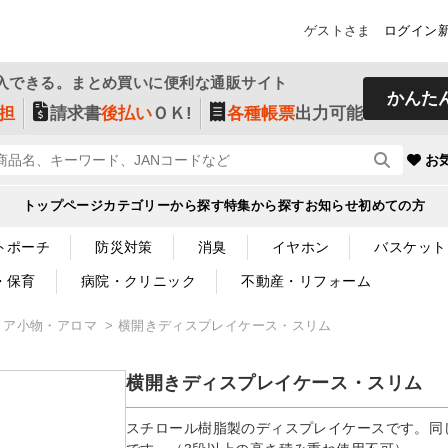
ゲストさま
ログイン
入できる。まとめ買いに便利な通販サイト
かんた
担
請求書
後払い
ＯＫ!
各種帳票
出力可能
お
トップページ
カテゴリーから探す
特集から探す
お知らせ
初めての方
トポーチ
防災対策
消臭
イヤホン
バスケット
・保育
病院・クリニック
不動産・リフォーム
リア小物・アロマ
横開きディスプレイケース・スリム
横開きディスプレイケース・スリム
スチロール樹脂製のディスプレイケースです。同