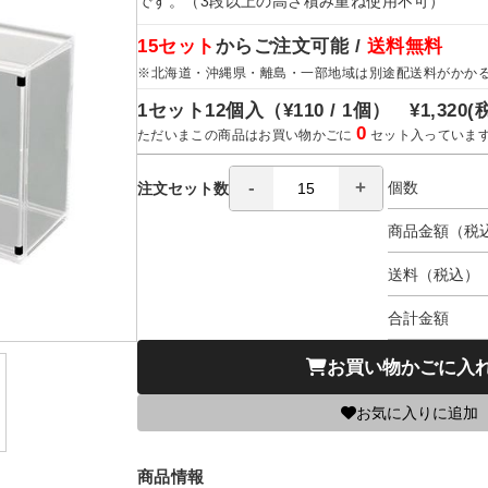
です。（3段以上の高さ積み重ね使用不可）
15セット
からご注文可能 /
送料無料
※北海道・沖縄県・離島・一部地域は別途配送料がかか
1セット12個入（
¥110 / 1個）
¥1,320
(
0
ただいまこの商品はお買い物かごに
セット入っていま
個数
注文セット数
商品金額（税
送料（税込）
合計金額
お買い物かごに入
お気に入りに追加
商品情報