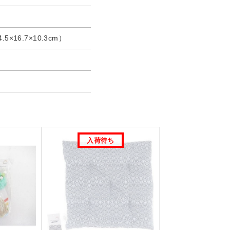
.5×16.7×10.3cm）