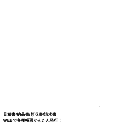
見積書/納品書/領収書/請求書
WEBで各種帳票かんたん発行！