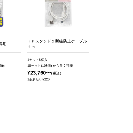
ｉＰスタンド＆断線防止ケーブル
専用
１ｍ
1セット6個入
可能
18セット(108個)
から注文可能
¥23,760〜
(税込)
1個あたり¥220