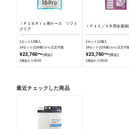
ｉＰ１６Ｐｒｏ用ケース ソフト
ｉＰ１１／ＸＲ用全面保
クリア
1セット12個入
1セット12個入
18セット(216個)
から注文可能
18セット(216個)
から注文可
¥23,760〜
¥23,760〜
(税込)
(税込)
1個あたり¥110
1個あたり¥110
最近チェックした商品