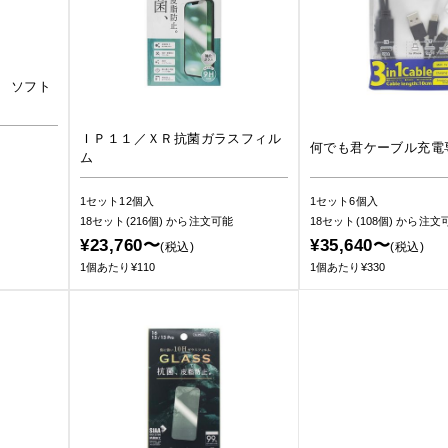
 ソフト
ＩＰ１１／ＸＲ抗菌ガラスフィル
何でも君ケーブル充電
ム
1セット12個入
1セット6個入
18セット(216個)
から注文可能
18セット(108個)
から注文
¥23,760〜
¥35,640〜
(税込)
(税込)
1個あたり¥110
1個あたり¥330