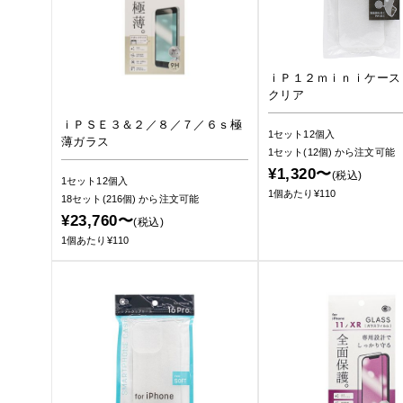
ｉＰ１２ｍｉｎｉケース
クリア
ｉＰＳＥ３＆２／８／７／６ｓ極
1セット12個入
薄ガラス
1セット(12個)
から注文可能
¥1,320〜
(税込)
1セット12個入
1個あたり¥110
18セット(216個)
から注文可能
¥23,760〜
(税込)
1個あたり¥110