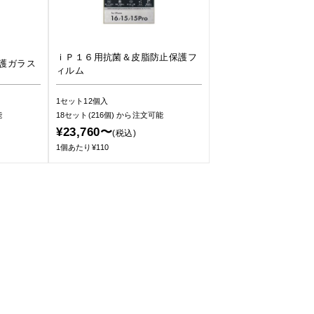
ｉＰ１６用抗菌＆皮脂防止保護フ
護ガラス
ィルム
1セット12個入
能
18セット(216個)
から注文可能
¥23,760〜
(税込)
1個あたり¥110