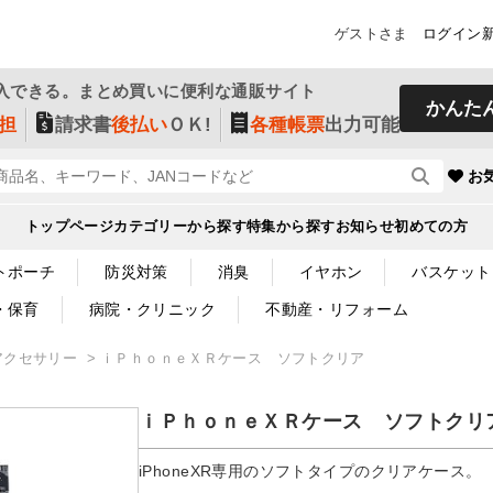
ゲストさま
ログイン
入できる。まとめ買いに便利な通販サイト
かんた
担
請求書
後払い
ＯＫ!
各種帳票
出力可能
お
トップページ
カテゴリーから探す
特集から探す
お知らせ
初めての方
トポーチ
防災対策
消臭
イヤホン
バスケット
・保育
病院・クリニック
不動産・リフォーム
アクセサリー
ｉＰｈｏｎｅＸＲケース ソフトクリア
ｉＰｈｏｎｅＸＲケース ソフトクリ
iPhoneXR専用のソフトタイプのクリアケース。