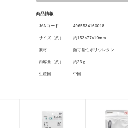
商品情報
JANコード
4965534160018
サイズ（約）
約152×77×10mm
素材
熱可塑性ポリウレタン
内容量（約）
約23ｇ
生産国
中国