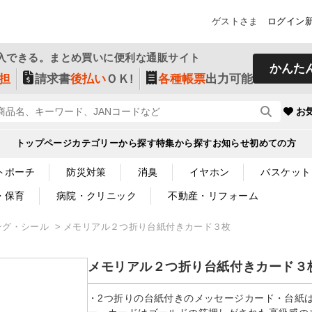
ゲストさま
ログイン
入できる。まとめ買いに便利な通販サイト
かんた
担
請求書
後払い
ＯＫ!
各種帳票
出力可能
お
トップページ
カテゴリーから探す
特集から探す
お知らせ
初めての方
トポーチ
防災対策
消臭
イヤホン
バスケット
・保育
病院・クリニック
不動産・リフォーム
ング・シール
メモリアル２つ折り台紙付きカード３枚
メモリアル２つ折り台紙付きカード３
・2つ折りの台紙付きのメッセージカード・台紙