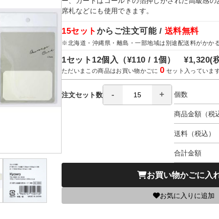
ー、カードはゴールドの箔押しがされた高級感の
席札などにも使用できます。
15セット
からご注文可能 /
送料無料
※北海道・沖縄県・離島・一部地域は別途配送料がかか
1セット12個入（
¥110 / 1個）
¥1,320
(
0
ただいまこの商品はお買い物かごに
セット入っていま
個数
注文セット数
商品金額（税
送料（税込）
合計金額
お買い物かごに入
お気に入りに追加