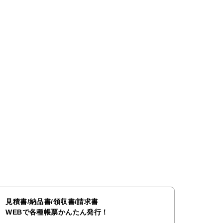
見積書/納品書/領収書/請求書
WEBで各種帳票かんたん発行！