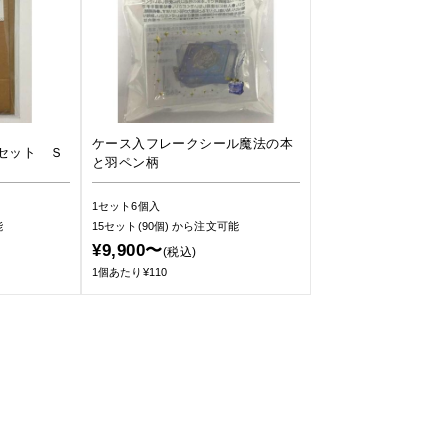
ケース入フレークシール魔法の本
セット Ｓ
と羽ペン柄
1セット6個入
能
15セット(90個)
から注文可能
¥9,900〜
(税込)
1個あたり¥110