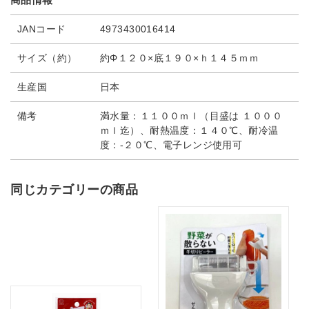
JANコード
4973430016414
サイズ（約）
約Φ１２０×底１９０×ｈ１４５ｍｍ
生産国
日本
備考
満水量：１１００ｍｌ（目盛は １０００
ｍｌ迄）、耐熱温度：１４０℃、耐冷温
度：-２０℃、電子レンジ使用可
同じカテゴリーの商品