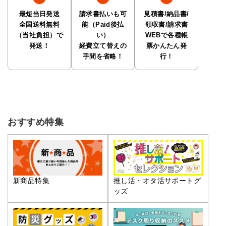
最短当日発送
請求書払いも可
見積書/納品書/
全国送料無料
能（Paid後払
領収書/請求書
（当社負担）で
い）
WEBで各種帳
発送！
経費立て替えの
票かんたん発
手間を省略！
行！
おすすめ特集
推し活・オタ活サポートグ
新商品特集
ッズ