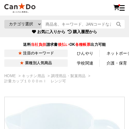
お気に入りから
購入履歴から
送料
当社負担
請求書
後払い
OK
各種帳票
出力可能
ひんやり
ネットポー
注目のキーワード
学校関連
介護・保育
業種別人気商品
HOME
キッチン用品
調理用品・製菓用品
計量カップ１０００ｍｌ レンジ可