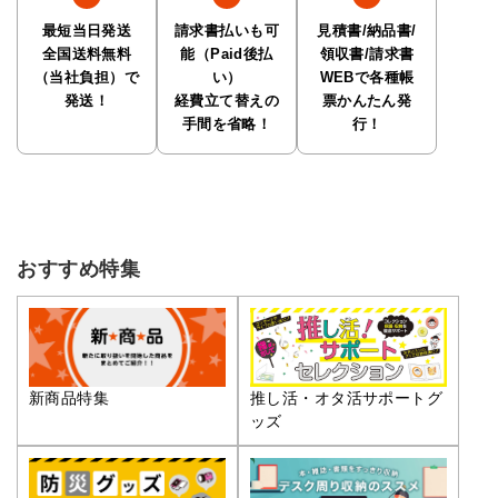
最短当日発送
請求書払いも可
見積書/納品書/
全国送料無料
能（Paid後払
領収書/請求書
（当社負担）で
い）
WEBで各種帳
発送！
経費立て替えの
票かんたん発
手間を省略！
行！
おすすめ特集
推し活・オタ活サポートグ
新商品特集
ッズ