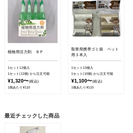
取替用携帯ゴミ袋 ペット
植物用活力剤 ８Ｐ
用３本入
1セット12個入
1セット10個入
1セット(12個)
から注文可能
1セット(10個)
から注文可能
¥1,320〜
¥1,100〜
(税込)
(税込)
1個あたり¥110
1個あたり¥110
最近チェックした商品