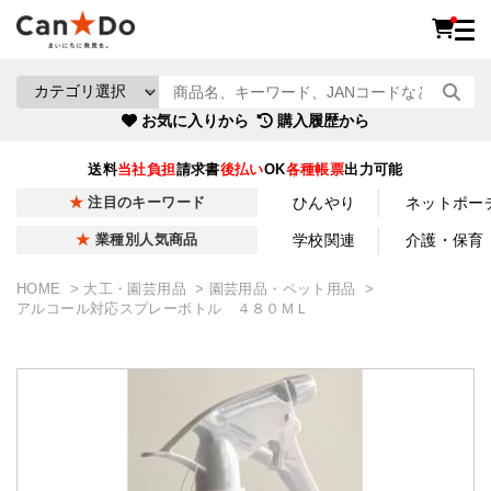
お気に入りから
購入履歴から
送料
当社負担
請求書
後払い
OK
各種帳票
出力可能
ひんやり
ネットポー
注目のキーワード
学校関連
介護・保育
業種別人気商品
HOME
大工・園芸用品
園芸用品・ペット用品
アルコール対応スプレーボトル ４８０ＭＬ