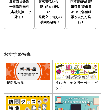
最短当日発送
請求書払いも可
見積書/納品書/
全国送料無料
能（Paid後払
領収書/請求書
（当社負担）で
い）
WEBで各種帳
発送！
経費立て替えの
票かんたん発
手間を省略！
行！
おすすめ特集
推し活・オタ活サポートグ
新商品特集
ッズ