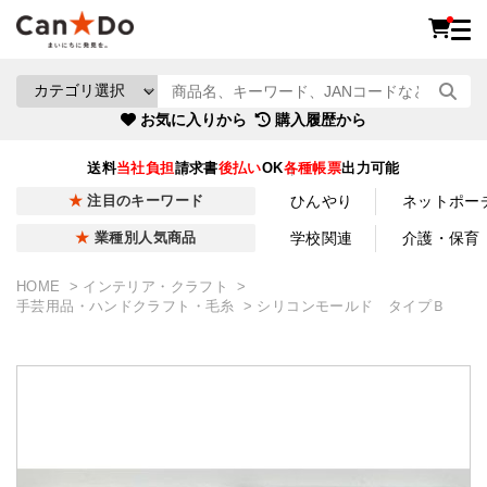
お気に入りから
購入履歴から
送料
当社負担
請求書
後払い
OK
各種帳票
出力可能
ひんやり
ネットポー
注目のキーワード
学校関連
介護・保育
業種別人気商品
HOME
インテリア・クラフト
手芸用品・ハンドクラフト・毛糸
シリコンモールド タイプＢ