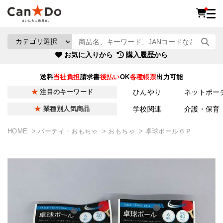
お気に入りから
購入履歴から
送料
当社負担
請求書
後払い
OK
各種帳票
出力可能
ひんやり
ネットポー
注目のキーワード
学校関連
介護・保育
業種別人気商品
HOME
パーティ・おもちゃ
おもちゃ
卓球ボール６Ｐ