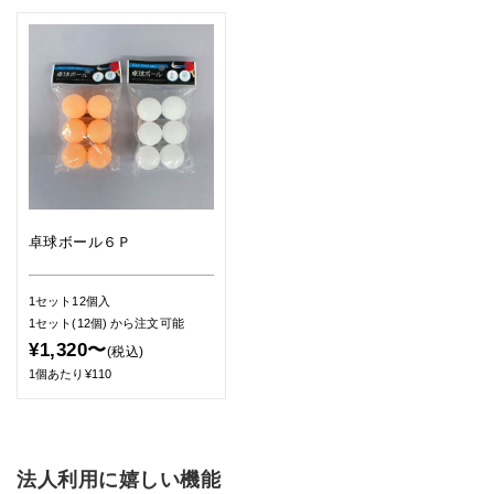
卓球ボール６Ｐ
1セット12個入
1セット(12個)
から注文可能
¥1,320〜
(税込)
1個あたり¥110
法人利用に嬉しい機能