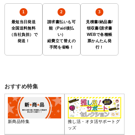
最短当日発送
請求書払いも可
見積書/納品書/
全国送料無料
能（Paid後払
領収書/請求書
（当社負担）で
い）
WEBで各種帳
発送！
経費立て替えの
票かんたん発
手間を省略！
行！
おすすめ特集
推し活・オタ活サポートグ
新商品特集
ッズ