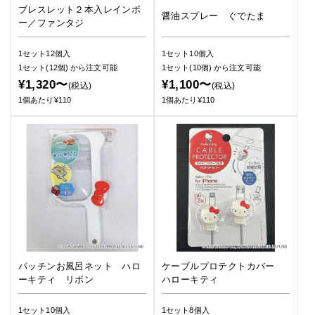
ブレスレット２本入レインボ
醤油スプレー ぐでたま
ー／ファンタジ
1セット12個入
1セット10個入
1セット(12個)
から注文可能
1セット(10個)
から注文可能
¥1,320〜
¥1,100〜
(税込)
(税込)
1個あたり¥110
1個あたり¥110
パッチンお風呂ネット ハロ
ケーブルプロテクトカバー
ーキティ リボン
ハローキティ
1セット10個入
1セット8個入