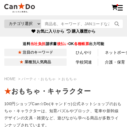
お気に入りから
購入履歴から
送料
当社負担
請求書
後払い
OK
各種帳票
出力可能
ひんやり
ネットポー
注目のキーワード
学校関連
介護・保育
業種別人気商品
HOME
パーティ・おもちゃ
おもちゃ
おもちゃ・キャラクター
100円ショップCan☆Do(キャンドゥ)公式ネットショップのおも
ちゃ・キャラクターは、知育パズルやブロック、電車や新幹線
デザインの文具・雑貨など、遊びながら学べる商品が多数ライ
ンナップされています。