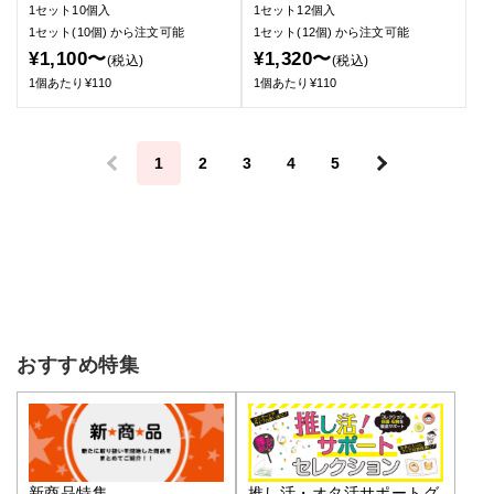
1セット10個入
1セット12個入
1セット(10個)
から注文可能
1セット(12個)
から注文可能
¥1,100〜
¥1,320〜
(税込)
(税込)
1個あたり¥110
1個あたり¥110
＜
1
2
3
4
5
＞
おすすめ特集
推し活・オタ活サポートグ
新商品特集