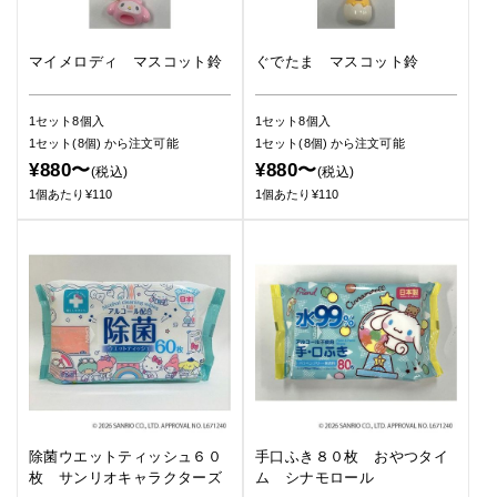
マイメロディ マスコット鈴
ぐでたま マスコット鈴
1セット8個入
1セット8個入
1セット(8個)
から注文可能
1セット(8個)
から注文可能
¥880〜
¥880〜
(税込)
(税込)
1個あたり¥110
1個あたり¥110
除菌ウエットティッシュ６０
手口ふき８０枚 おやつタイ
枚 サンリオキャラクターズ
ム シナモロール