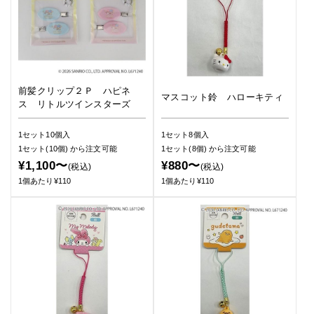
前髪クリップ２Ｐ ハピネ
マスコット鈴 ハローキティ
ス リトルツインスターズ
1セット10個入
1セット8個入
1セット(10個)
から注文可能
1セット(8個)
から注文可能
¥1,100〜
¥880〜
(税込)
(税込)
1個あたり¥110
1個あたり¥110