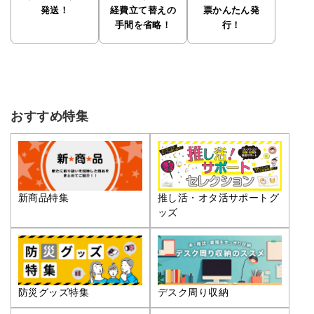
発送！
経費立て替えの
票かんたん発
手間を省略！
行！
おすすめ特集
推し活・オタ活サポートグ
新商品特集
ッズ
防災グッズ特集
デスク周り収納