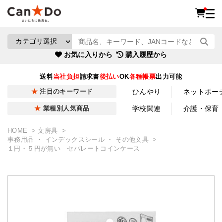
お気に入りから
購入履歴から
送料
当社負担
請求書
後払い
OK
各種帳票
出力可能
ひんやり
ネットポー
注目のキーワード
学校関連
介護・保育
業種別人気商品
HOME
文房具
事務用品 ・ インデックスシール ・ その他文具
１円・５円が無い セパレートコインケース