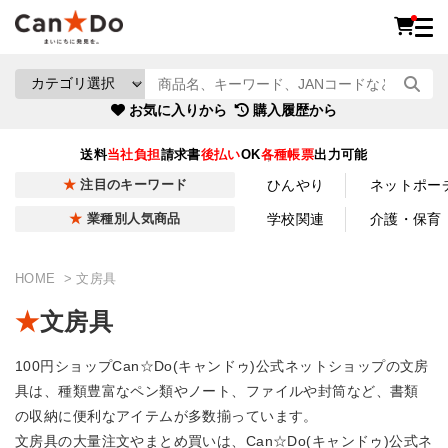
お気に入りから
購入履歴から
送料
当社負担
請求書
後払い
OK
各種帳票
出力可能
ひんやり
ネットポー
注目のキーワード
学校関連
介護・保育
業種別人気商品
HOME
文房具
文房具
100円ショップCan☆Do(キャンドゥ)公式ネットショップの文房
具は、種類豊富なペン類やノート、ファイルや封筒など、書類
の収納に便利なアイテムが多数揃っています。
文房具の大量注文やまとめ買いは、Can☆Do(キャンドゥ)公式ネ