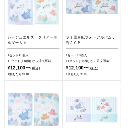
シージュエルズ クリアーホ
ＳＪ黒台紙フォトアルバムＬ
ルダーＡ４
判２０Ｐ
1セット10個入
1セット10個入
11セット(110個)
から注文可能
11セット(110個)
から注文可能
¥12,100〜
¥12,100〜
(税込)
(税込)
1個あたり¥110
1個あたり¥110