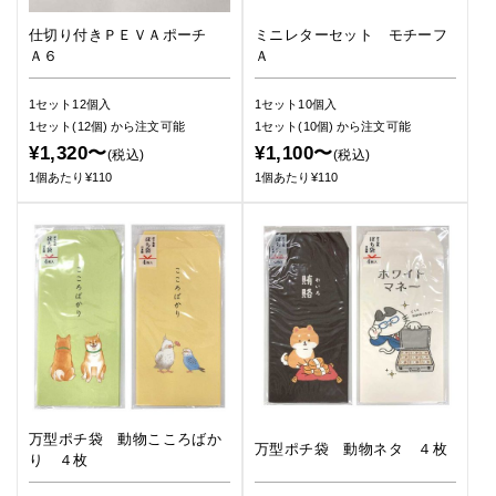
仕切り付きＰＥＶＡポーチ
ミニレターセット モチーフ
Ａ６
Ａ
1セット12個入
1セット10個入
1セット(12個)
から注文可能
1セット(10個)
から注文可能
¥1,320〜
¥1,100〜
(税込)
(税込)
1個あたり¥110
1個あたり¥110
万型ポチ袋 動物こころばか
万型ポチ袋 動物ネタ ４枚
り ４枚