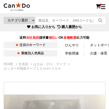
お気に入りから
購入履歴から
送料
当社負担
請求書
後払い
OK
各種帳票
出力可能
ひんやり
ネットポー
注目のキーワード
学校関連
介護・保育
業種別人気商品
HOME
文房具
はさみ・のり・テープ
カッター付両面テープ１０ｍｍ×１０ｍ