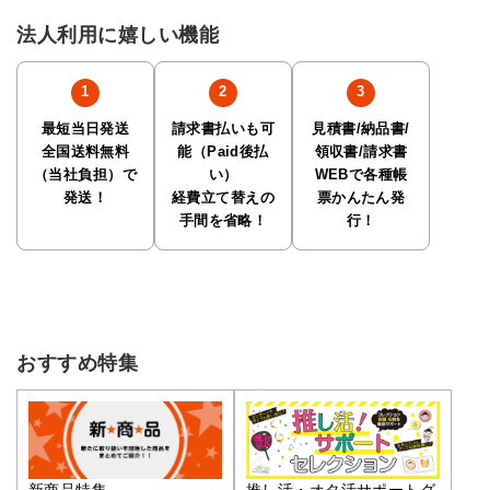
法人利用に嬉しい機能
最短当日発送
請求書払いも可
見積書/納品書/
全国送料無料
能（Paid後払
領収書/請求書
（当社負担）で
い）
WEBで各種帳
発送！
経費立て替えの
票かんたん発
手間を省略！
行！
おすすめ特集