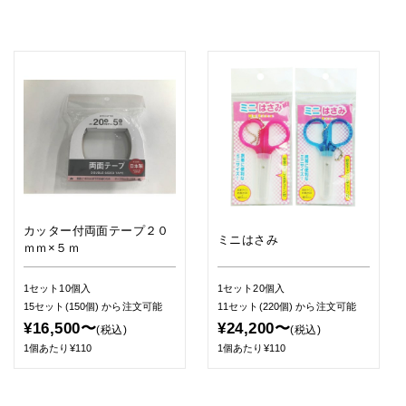
カッター付両面テープ２０
ミニはさみ
ｍｍ×５ｍ
1セット10個入
1セット20個入
15セット(150個)
から注文可能
11セット(220個)
から注文可能
¥16,500〜
¥24,200〜
(税込)
(税込)
1個あたり¥110
1個あたり¥110