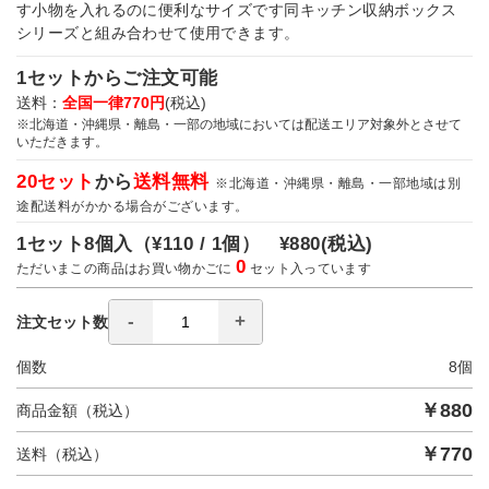
す小物を入れるのに便利なサイズです同キッチン収納ボックス
シリーズと組み合わせて使用できます。
1セットからご注文可能
送料：
全国一律770円
(税込)
※北海道・沖縄県・離島・一部の地域においては配送エリア対象外とさせて
いただきます。
20セット
から
送料無料
※北海道・沖縄県・離島・一部地域は別
途配送料がかかる場合がございます。
1セット8個入（
¥110 / 1個）
¥880
(税込)
0
ただいまこの商品はお買い物かごに
セット入っています
注文セット数
個数
8
個
￥
880
商品金額（税込）
￥
770
送料（税込）