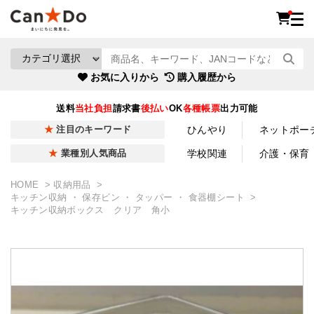
お気に入りから
購入履歴から
送料
当社負担
請求書
後払い
OK
各種帳票
出力可能
ひんやり
ネットポー
注目のキーワード
学校関連
介護・保育
業種別人気商品
HOME
収納用品
キッチン収納 ・ 保存ビン ・ タッパー ・ 食器棚シート
キッチン収納ボックス クリア 角小