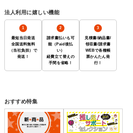
法人利用に嬉しい機能
最短当日発送
請求書払いも可
見積書/納品書/
全国送料無料
能（Paid後払
領収書/請求書
（当社負担）で
い）
WEBで各種帳
発送！
経費立て替えの
票かんたん発
手間を省略！
行！
おすすめ特集