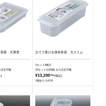
存容器 大薄型
立てて置ける保存容器 大スリム
1セット8個入
ら注文可能
15セット(120個)
から注文可能
¥13,200〜
)
(税込)
1個あたり¥110