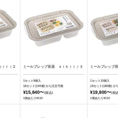
ｋｉｒｉ２
ミールプレップ容器 ｓｉｋｉｒｉ３
ミールプレップ
1セット8個入
1セット10個入
18セット(144個)
から注文可能
18セット(180個)
か
¥15,840〜
¥19,800〜
(税込)
(税込
1個あたり¥110
1個あたり¥110