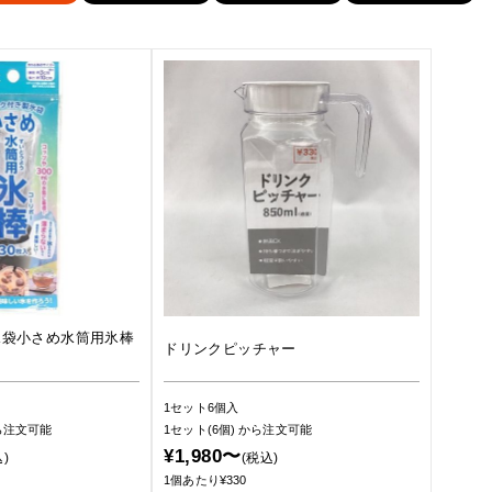
氷袋小さめ水筒用氷棒
ドリンクピッチャー
1セット6個入
ら注文可能
1セット(6個)
から注文可能
¥1,980〜
)
(税込)
1個あたり¥330