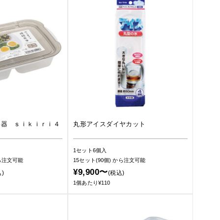
容器 ｓｉｋｉｒｉ４
丸形アイスダイヤカット
1セット6個入
ら注文可能
15セット(90個)
から注文可能
¥9,900〜
)
(税込)
1個あたり¥110