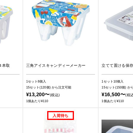
４本取
三角アイスキャンディーメーカー
立てて置ける保
1セット8個入
1セット10個入
15セット(120個)
から注文可能
15セット(150個)
か
¥13,200〜
¥16,500〜
(税込)
(税込
1個あたり¥110
1個あたり¥110