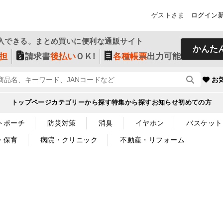
ゲストさま
ログイン
入できる。まとめ買いに便利な通販サイト
かんた
担
請求書
後払い
ＯＫ!
各種帳票
出力可能
お
トップページ
カテゴリーから探す
特集から探す
お知らせ
初めての方
トポーチ
防災対策
消臭
イヤホン
バスケット
・保育
病院・クリニック
不動産・リフォーム