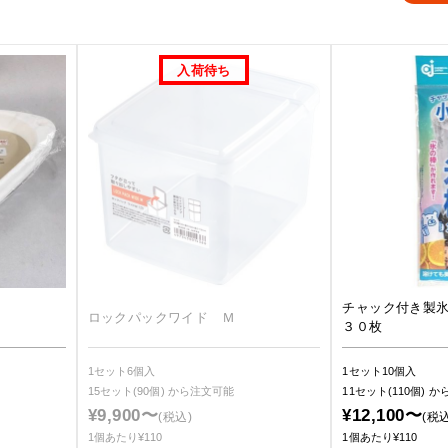
チャック付き製
ロックパックワイド Ｍ
３０枚
1セット6個入
1セット10個入
15セット(90個)
から注文可能
11セット(110個)
か
¥9,900〜
¥12,100〜
(税込)
(税込
1個あたり¥110
1個あたり¥110