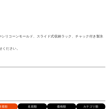
存容器やシリコーンモールド、スライド式収納ラック、チャック付き製氷
かせください。
新着順
名前順
価格順
カテゴリ順