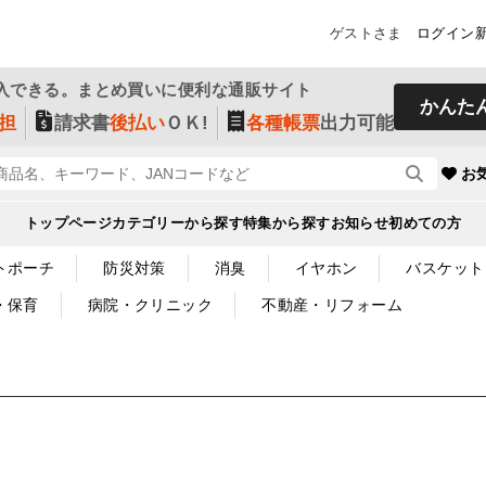
ゲストさま
ログイン
入できる。まとめ買いに便利な通販サイト
かんた
担
請求書
後払い
ＯＫ!
各種帳票
出力可能
お
トップページ
カテゴリーから探す
特集から探す
お知らせ
初めての方
トポーチ
防災対策
消臭
イヤホン
バスケット
・保育
病院・クリニック
不動産・リフォーム