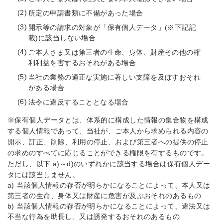
所定の申請書類に不備があった場合
開示等の請求の対象が「保有個人データ」(※下記記
載)に該当しない場合
ご本人さま又は第三者の生命、身体、財産その他の権
利利益を害するおそれがある場合
当社の業務の適正な実施に著しい支障を及ぼすおそれ
がある場合
法令に違反することとなる場合
※保有個人データとは、体系的に構成した情報の集合物を構成
する個人情報であって、当社が、ご本人から求められる内容の
開示、訂正、削除、利用の停止、および第三者への提供の停止
の求めのすべてに応じることができる権限を有するものです。
ただし、以下 a)～d)のいずれかに該当する場合は保有個人デー
タには該当しません。
a)
当該個人情報の存否が明らかになることによって、本人又は
第三者の生命、身体又は財産に危害が及ぶおそれのあるもの
b)
当該個人情報の存否が明らかになることによって、違法又は
不当な行為を助長し、又は誘発するおそれのあるもの