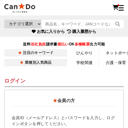
お気に入りから
購入履歴から
送料
当社負担
請求書
後払い
OK
各種帳票
出力可能
ひんやり
ネットポー
注目のキーワード
学校関連
介護・保育
業種別人気商品
ログイン
★
会員の方
会員ID（メールアドレス）とパスワードを入力し、ログ
インボタンを押してください。