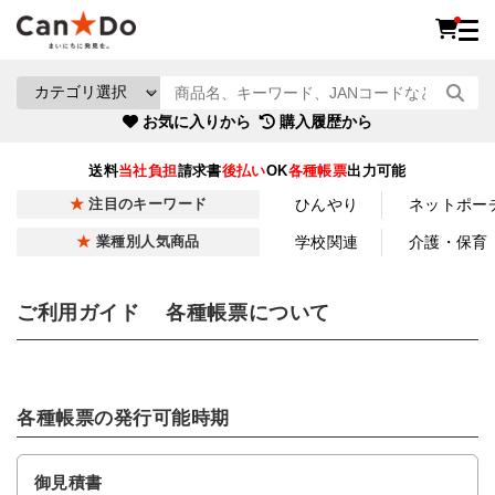
お気に入りから
購入履歴から
送料
当社負担
請求書
後払い
OK
各種帳票
出力可能
ひんやり
ネットポー
注目のキーワード
学校関連
介護・保育
業種別人気商品
ご利用ガイド 各種帳票について
各種帳票の発行可能時期
御見積書