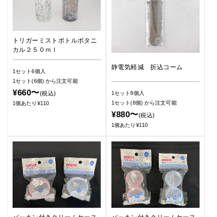
トリガーミストボトルボタニ
カル２５０ｍｌ
静電気軽減 折込コーム
1セット6個入
1セット(6個)
から注文可能
¥660〜
(税込)
1セット8個入
1セット(8個)
から注文可能
1個あたり¥110
¥880〜
(税込)
1個あたり¥110