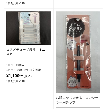
1個あたり¥110
コスメチューブ絞り ミニ
４Ｐ
1セット10個入
1セット(10個)
から注文可能
¥1,100〜
(税込)
1個あたり¥110
お肌になじませる コンシー
ラー用チップ