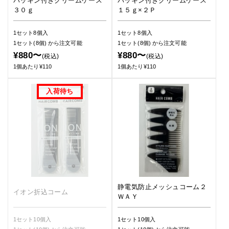
パッキン付きクリームケース
パッキン付きクリームケース
３０ｇ
１５ｇ×２Ｐ
1セット8個入
1セット8個入
1セット(8個)
から注文可能
1セット(8個)
から注文可能
¥880〜
¥880〜
(税込)
(税込)
1個あたり¥110
1個あたり¥110
静電気防止メッシュコーム２
イオン折込コーム
ＷＡＹ
1セット10個入
1セット10個入